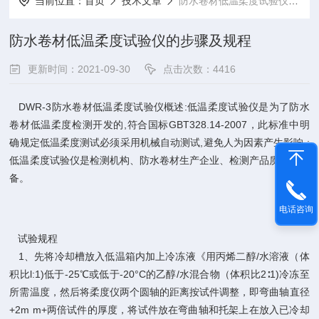
当前位置：
首页
技术文章
防水卷材低温柔度试验仪的步骤及规程
防水卷材低温柔度试验仪的步骤及规程
更新时间：2021-09-30
点击次数：4416
DWR-3防水卷材低温柔度试验仪概述:低温柔度试验仪是为了防水
卷材低温柔度检测开发的,符合国标GBT328.14-2007，此标准中明
确规定低温柔度测试必须采用机械自动测试,避免人为因素产生影响,;
低温柔度试验仪是检测机构、防水卷材生产企业、检测产品质量的设
备。
电话咨询
试验规程
1、先将冷却槽放入低温箱内加上冷冻液《用丙烯二醇/水溶液（体
积比l:1)低于-25℃或低于-20°C的乙醇/水混合物（体积比2∶1)冷冻至
所需温度，然后将柔度仪两个圆轴的距离按试件调整，即弯曲轴直径
+2m m+两倍试件的厚度，将试件放在弯曲轴和托架上在放入已冷却