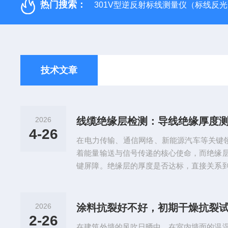
热门搜索：
301V型逆反射标线测量仪（标线反
技术文章
2026
线缆绝缘层检测：导线绝缘厚度
4-26
在电力传输、通信网络、新能源汽车等关键领
着能量输送与信号传递的核心使命，而绝缘
键屏障。绝缘层的厚度是否达标，直接关系
力与使用寿命，一旦厚度不均或不达标，轻
路、漏电甚至火灾事故。在此背景下，导线
绝缘质量的核心设备，成为线缆生产与质量检
2026
涂料抗裂好不好，初期干燥抗裂
绝缘厚度测量仪，是专门针对线缆绝缘层厚
2-26
在建筑外墙的风吹日晒中，在室内墙面的温