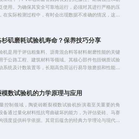
备与抗震性能。在地...
泛使用。为确保其安全可靠地运行，必须对其进行严格的压
，在实际检测过程中，有时会出现数据不准确的情况，这不
质量评估，还可能埋下安全隐患。本文将针对这一问题进行
提出相应的解决措施。一、常见导致偏差的因素1.电工套管
身缺陷：长期使用的老旧机型可能存在机械磨损严重的问
洛杉矶磨耗试验机寿命？保养技巧分享
封不良、传感器老化等，这些都会造成读数不稳定。此外，
验机是用于评估粗集料、沥青混合料等材料耐磨性能的关键
期校验或校准不当...
用于公路工程、建筑材料等领域。其核心部件包括钢质试验
动系统及计数装置等，长期高负荷运行易导致磨损和性能下
的维护保养，可有效延长设备使用寿命，确保试验数据的准
。本文从日常操作规范、定期维护要点、环境管理及专业支
结关键保养技巧。一、日常使用规范：减少基础损耗1.清洁
裂模数试验机的力学原理与应用
每次试验结束后，需清理洛杉矶磨耗试验机内外残留的石
量控制领域，陶瓷砖断裂模数试验机扮演着至关重要的角
表面附着物，避免颗...
设备通过量化材料抵抗弯曲破坏的能力，为评估瓷砖、马赛
构强度提供科学依据。其背后蕴含的经典力学理论与现代测
，正在推动建材行业从经验判断向数据驱动转型。本文将深
的工作原理、核心技术及实际应用场景，展现其在质量保证