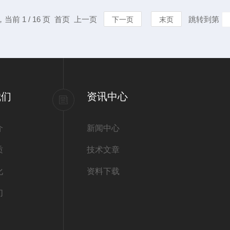
感器探头是否被水垢包裹，可
体系中的核心
，当前 1 / 16 页 首页 上一页
跳转到第
下一页
末页
同规格的新传感器。对于加热
弯曲试验原理
以恒定速率施加
我们
资讯中心
介
新闻中心
质
技术文章
化
资料下载
们