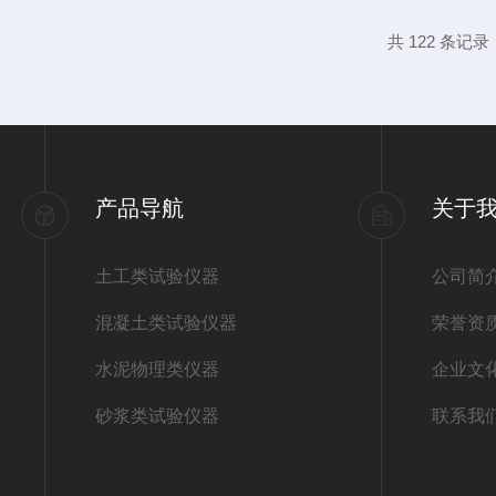
时，需立即启动校准程序。首先检查温控传
共 122 条记录
用细砂纸轻轻打磨感应面；若仍无效则更换
管老化导致的升温迟...
产品导航
关于
土工类试验仪器
公司简
混凝土类试验仪器
荣誉资
水泥物理类仪器
企业文
砂浆类试验仪器
联系我