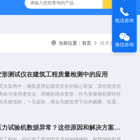
吸水率测定仪
CLD型混凝土全自动低温慢速冻融试验机
电话咨询
当前位置：
首页
技术文章
微信咨询
变形测试仪在建筑工程质量检测中的应用
宏大架构中，钢筋是撑起建筑安全的核心骨架，其性能优劣
寿命与使用者安全。而钢筋残余变形，作为衡量钢筋塑性性
的关键指标，一旦超标，便会为建筑埋下结构脆断、抗震失
筋残余变形测试仪，凭借对钢筋塑性变形能力的精准量化，
质量检测中的“安全卫士”，以技术之力为建筑质量筑牢防
残余变形：建筑安全的隐形风险标尺钢筋的残余变形，是指
电工套管压力试验机数据异常？这些原因和解决方案请收好！
定拉力并卸载后，无法恢复的塑性变形量，这一指标直接关
装工程中，PVC电工套管因其良好的绝缘性、耐腐蚀性和易