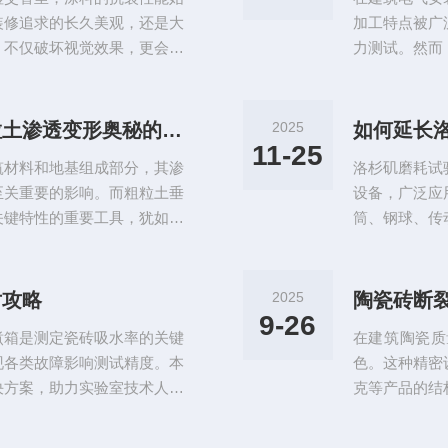
联钢筋的塑性储
装修追求的长久美观，还是大
加工特点被广
，不仅破坏视觉效果，更会引
力测试。然而
东流。然而，涂料抗裂性能的
仅影响了工程
唯有通过科学量化的检测，才
深入剖析，并
仪，正是破解这一检测难题的
压力试验机本
粗粒土垂直渗透变形仪：解锁粗粒土渗透变形奥秘的精密仪器
2025
如何延长
让涂料抗裂性能的真相一目了
题，如油缸密
11-25
筑材料和地基组成部分，其渗
洛杉矶磨耗试
如果仪器未经定
至关重要的影响。而粗粒土垂
设备，广泛应
关键特性的重要工具，犹如一
筒、钢球、传
奥秘的大门。从外观上看，粗
降。通过科学
构紧凑的设计。它主要由渗透
确性和可靠性
连接管路等部分构成。渗透容
持等方面，总
对攻略
2025
陶瓷砖断
高强度、耐腐蚀的材料制成，
与防锈处理：
9-26
煮箱是测定瓷砖吸水率的关键
在建筑陶瓷质
料、粉尘及钢球
现各类故障影响测试精度。本
色。这种精密
决方案，助力实验室技术人员
克等产品的结
的校准策略温度波动超标是陶
试技术的结合
水温与设定值偏差超过±2℃
入解析该设备