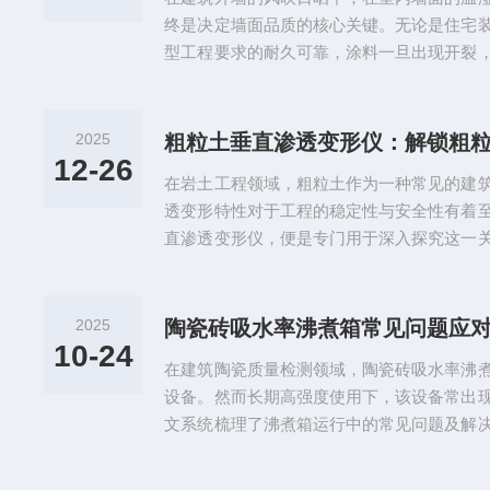
器，其核心价值在于将传统依赖经...
终是决定墙面品质的核心关键。无论是住宅
型工程要求的耐久可靠，涂料一旦出现开裂
发渗水、脱落等安全隐患，让前期投入付诸
优劣，仅凭肉眼观察和经验判断远远不够，
能精准判定其真实能力。初期干燥抗裂试验
2025
专业利器，它以精准的模拟、客观的数据，
12-26
在岩土工程领域，粗粒土作为一种常见的建
然，为品质把关筑牢科学防线。一、...
透变形特性对于工程的稳定性与安全性有着
直渗透变形仪，便是专门用于深入探究这一
把精准的钥匙，开启了理解粗粒土渗透变形
粒土垂直渗透变形仪通常具有较为规整且结
容器、水头调节系统、量测装置以及相关的
2025
陶瓷砖吸水率沸煮箱常见问题应
器是放置粗粒土试样的核心区域，一般采用
10-24
在建筑陶瓷质量检测领域，陶瓷砖吸水率沸
以确保在试验过程中能够承受一定的...
设备。然而长期高强度使用下，该设备常出
文系统梳理了沸煮箱运行中的常见问题及解
快速恢复设备正常状态。一、温度控制失准
瓷砖吸水率沸煮箱常见的故障现象。当实际