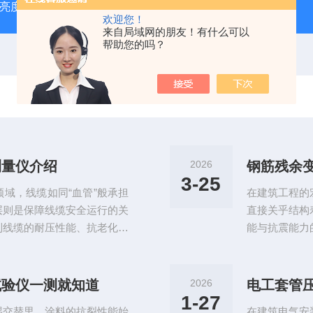
光亮度检测仪）
电线电缆导线绝缘厚度测量仪
陶瓷砖真空
欢迎您！
来自局域网的朋友！有什么可以
帮助您的吗？
测量仪介绍
2026
钢筋残余
3-25
域，线缆如同“血管”般承担
在建筑工程的
层则是保障线缆安全运行的关
直接关乎结构
到线缆的耐压性能、抗老化能
能与抗震能力
则引发信号干扰，重则导致短
效的隐患。钢
绝缘厚度测量仪作为精准把控
成为建筑工程
测环节中的“把关者”。导线
线。一、钢筋
试验仪一测就知道
2026
度进行高精度测量的专用仪
钢筋在承受规
1-27
湿交替里，涂料的抗裂性能始
在建筑电气安