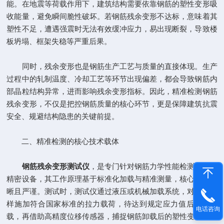
能。在地震等荷载作用下，建筑结构需要依靠钢筋的塑性变形吸
收能量，避免瞬间脆性破坏。若钢筋残余变形不达标，意味着其
塑性不足，遭遇强震时无法有效缓冲应力，易出现断裂，导致楼
板坍塌、框架失稳等严重后果。
同时，残余变形也是钢筋生产工艺与质量的直接体现。生产
过程中的轧制温度、冷却工艺等环节出现偏差，都会导致钢筋内
部晶粒结构异常，进而影响残余变形指标。因此，精准检测钢筋
残余变形，不仅是把控钢筋质量的核心环节，更是保障建筑抗震
安全、规避结构隐患的关键前提。
二、精准检测的核心技术载体
钢筋残余变形测试仪
，是专门针对钢筋力学性能检测设计的
精密设备，其工作原理基于标准化加载与精准测量，核心流程清
晰且严谨。测试时，测试仪通过液压或机械加载系统，对钢筋试
样施加符合国家标准的拉力载荷，待达到规定应力值后平稳卸
电话咨询
载，再借助高精度位移传感器，捕捉钢筋卸载后的塑性变形量，