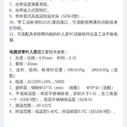
7、
自带温度测量系统。
8、自带嵌入式照明灯。
9、带外置式高低温恒温水浴（SZR-9型）。
10、带工业标准RS232C通讯接口，可选配联网通讯功能或者
打印机。
11、可选配具有联网功能的针入度PC试验软件以及工业平板电
脑。
电脑沥青针入度仪
主要技术参数：
1、分度：位移：0.01mm 时间：0.1S
2、量程：45mm
3、连杆、砝码、标准针总重：100±0.05g 200±0.05g（选
配）
4、电源：AC220V±10%，50HZ
5、盛样皿：铜制Φ55*35（mm）（标配） Φ70*45（选配）
6、平底保温皿：单层不锈钢材质，容积大于1.5L，含三角架
一个（SZR-9型）、双层不锈钢保温皿（SZR-9）
7、测温范围：-20-125℃
8、控温范围：低温型5-40℃，控温精度0.1℃（仅SZR-9型）。