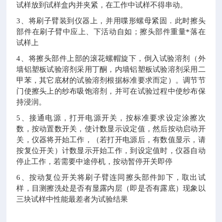
试样放到试样盒内并夹紧，在工作中试样不得串动。
3
、将刷子臂装到仪器上，并用喋形螺母紧固．此时擦头
部件在刷子臂中应上、下活动自如；擦头部件重量*落在
试样上
4
、将擦头部件上部的滚花螺帽旋下，倒入试验溶剂（外
墙铝塑板试验溶剂采用丁酮，内墙铝塑板试验溶剂采用二
甲苯，其它底材的试验溶剂根据标准要求而定）。调节节
门使擦头上的纱布吸饱溶剂，并可在试验过程中使纱布保
持浸润。
5
、接通电源，打开电源开关，按标准要求设定涂擦次
数，按动置数开关，使计数显示设定值，然后按动启动开
关，仪器将开始工作，（若打开电源后，有数值显示，请
按复位开关）计数显示开始工作，到设定值时，仪器自动
停止工作，若需要中途停机，按动暂停开关即停
6
、按动复位开关将刷子臂连同擦头部件卸下，取出试
样，目测擦洗处是否有显露内层（即是否有露底）现象以
三块试样中性能最差者为试验结果