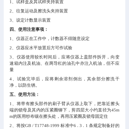
1
、试样盒及其试样夹持装置
2
、往复运动及擦洗头夹持装置
3
、设定计数显示装置
四、使用注意事项：
1
、仪器正在工作中，计数器不得随意设定
2
、仪器应水平放置后方可作试验
3
、仪器使用较长时间后，应将仪器上盖部件拆开，向变
速箱内注及机油、在两导杠的油孔中亦注入机油，但不应
量
4
、试验完毕后，应将剩余溶剂倒出，其余部分擦洗干
净，以防生锈。
五、使用方法：
1
、将带有擦头部件的刷子臂从仪器上取下，把靠近擦头
端的锁母及其内的压紧圈铆下，剪四层大小约直径为
45m
m
的医用纱布镶在擦头处，再用压紧圈及锁母固定住
2
、将按
GB / T17748-1999
标准中
6 . 3 . 1
条规定制备好的