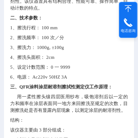
剂性。该仪器置具有结构合理、性能可靠、操作简单、自
动计数的特点。
二、技术参数：
1
、擦洗行程：
100 mm
电话咨询
2
、擦洗频率：
100
次／分
3
、擦洗力：
1000g,
±
100g
4
、擦洗头面积：
2cm
5
、设定计数范围：
0
一
9999
6
、电源：
Ac220v 50HZ 3A
三、
QFR
涂料涂层耐溶剂擦拭性测定仪工作原理：
用一柔性擦头镶四层医用纱布，吸饱溶剂后以一定的
力和频率在涂层表面同一地方来回擦洗至规定的次数，目
测擦洗处是否有显露内层现象，以测定涂层的耐溶剂性。
结构：
该仪器主要由
3
部分组成：