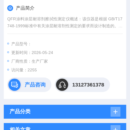
产品简介
QFR涂料涂层耐溶剂擦拭性测定仪概述：该仪器是根据 GB/T17
748-1999标准中有关涂层耐溶剂性测定的要求而设计制造的。主
要适用于测定铝塑复合板涂层的耐溶剂性，也可用于测定其它类
似底材涂层的耐溶剂性。该仪器置具有结构合理、性能可靠、操
产品型号：
作简单、自动计数的特点。
更新时间：2026-05-24
厂商性质：生产厂家
访问量：2255
产品咨询
13127361378
产品分类
相关文章