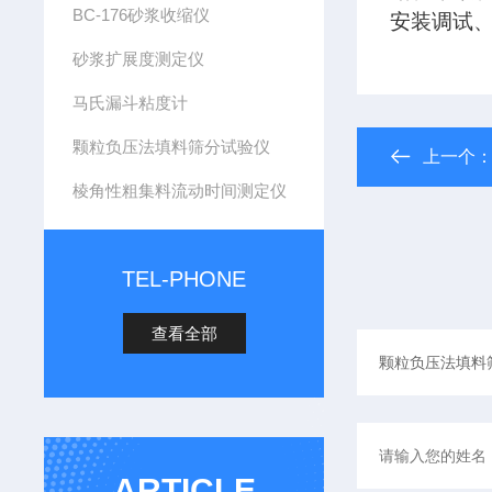
BC-176砂浆收缩仪
安装调试
砂浆扩展度测定仪
马氏漏斗粘度计
颗粒负压法填料筛分试验仪
上一个
棱角性粗集料流动时间测定仪
TEL-PHONE
查看全部
ARTICLE