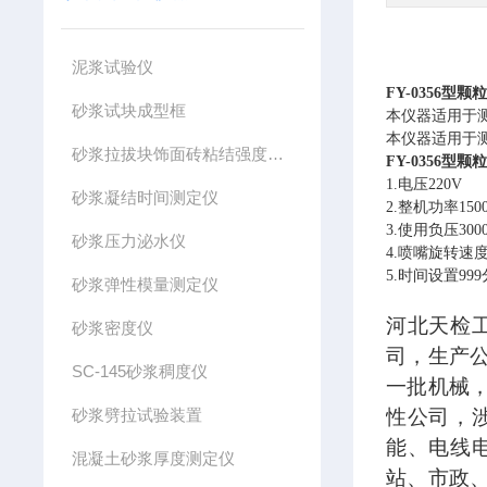
泥浆试验仪
FY-0356型
颗
砂浆试块成型框
本仪器适用于
本仪器适用于
砂浆拉拔块饰面砖粘结强度拉拔头
FY-0356型
颗
1.电压220V
砂浆凝结时间测定仪
2.整机功率150
3.使用负压3000
砂浆压力泌水仪
4.喷嘴旋转速度
5.时间设置99
砂浆弹性模量测定仪
河北天检
砂浆密度仪
司，生产
SC-145砂浆稠度仪
一批机械
砂浆劈拉试验装置
性公司，
能、电线
混凝土砂浆厚度测定仪
站、市政