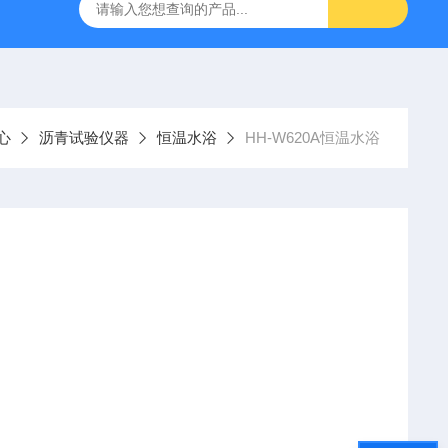
吸水率测定仪
CLD型混凝土全自动低温慢速冻融试验机
心
沥青试验仪器
恒温水浴
HH-W620A恒温水浴
继电器，无工作噪音。