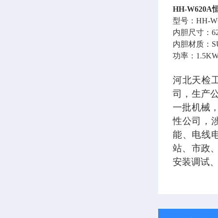
HH-W620A
型号：
HH-W
内胆尺寸：
6
内胆材质：
S
功率：
1.5K
河北天检
司，生产
一批机械
性公司，
能、电线
站、市政
安装调试