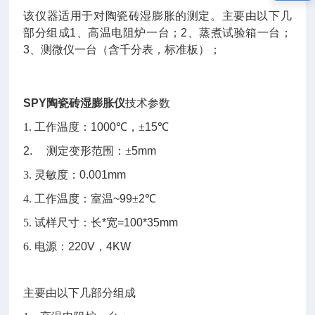
该仪器适用于对陶瓷砖湿膨胀的测定。主要由以下几
部分组成
1
、高温电阻炉一台；
2
、蒸煮试验箱一台；
3
、测微仪一台（含千分表，标准板）；
SPY
陶瓷砖湿膨胀仪
技术参数
1.
工作温度：
1000
℃，±
15
℃
2.
测定变形范围
：±
5mm
3.
灵敏度：
0.001mm
4.
工作温度：室温
~99
±
2
℃
5.
试样尺寸：长
*
宽
=100*35mm
6.
电源：
220V
，
4KW
主要由以下几部分组成