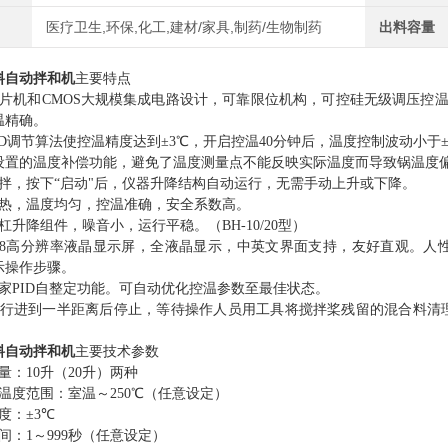
医疗卫生,环保,化工,建材/家具,制药/生物制药
出料容量
料自动拌和机
主要特点
片机和
CMOS
大规模集成电路设计，可靠限位机构，可控硅无级调压控
温精确。
D
调节算法使控温精度达到±
3
℃，开启控温
40
分钟后，温度控制波动小于
设置的温度补偿功能，避免了温度测量点不能反映实际温度而导致锅温度
拌，按下“启动"后，仪器升降结构自动运行，无需手动上升或下降。
热，温度均匀，控温准确，安全系数高。
杠升降组件，噪音小，运行平稳。（
BH-10/20
型）
8
高分辨率液晶显示屏，全液晶显示，中英文界面支持，友好直观。人
示操作步骤。
家
PID
自整定功能。可自动优化控温参数至最佳状态。
行进到一半距离后停止，等待操作人员用工具将搅拌桨残留的混合料清
料自动拌和机
主要技术参数
量：
10
升（
20
升）两种
温度范围：室温～
250
℃（任意设定）
度：±
3
℃
间：
1
～
999
秒（任意设定）