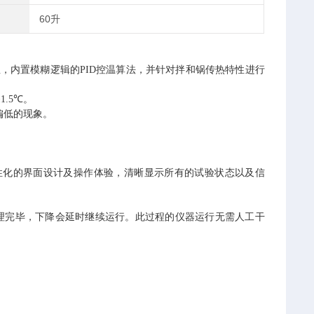
60升
温，内置模糊逻辑的
PID
控温算法，并针对拌和锅传热特性进行
±
1.5
℃。
偏低的现象。
性化的界面设计及操作体验，清晰显示所有的试验状态以及信
理完毕，下降会延时继续运行。此过程的仪器运行无需人工干