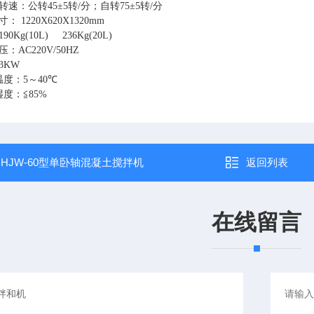
转速：公转
45
±
5
转
/
分；自转
75
±
5
转
/
分
尺寸：
1220X620X1320mm
190Kg(10L) 236Kg(20L)
压：
AC220V/50HZ
3KW
温度：
5
～
40
℃
湿度：≦
85%
：
HJW-60型单卧轴混凝土搅拌机
返回列表
在线留言