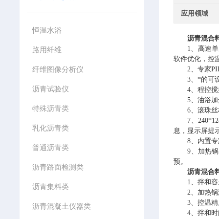
应用领域
恒温水浴
沥青混合
1
、高速单
路用纤维
软件优化，控
纤维图像分析仪
2
、专家
PI
3
、*的可
沥青试验仪
4
、程控搅
5
、油浴加
特殊沥青类
6
、滚珠丝
7
、
240*12
乳化沥青类
息，显示屏提
8
、内置专
普通沥青类
9
、加热锅
预。
沥青路面检测类
沥青混合
1
、拌和容
沥青集料类
2
、加热锅
3
、控温精
沥青混凝土仪器类
4
、拌和时