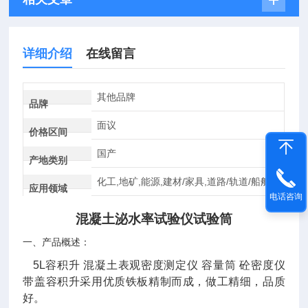
详细介绍
在线留言
其他品牌
品牌
面议
价格区间
国产
产地类别
化工,地矿,能源,建材/家具,道路/轨道/船舶
应用领域
电话咨询
混凝土泌水率试验仪
试验筒
一、产品概述：
5L容积升 混凝土表观密度测定仪 容量筒 砼密度仪
带盖容积升采用优质铁板精制而成，做工精细，品质
好。