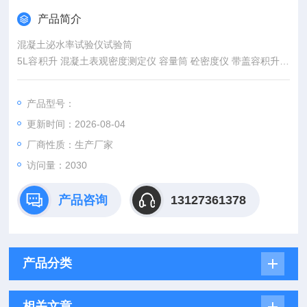
产品简介
混凝土泌水率试验仪试验筒
5L容积升 混凝土表观密度测定仪 容量筒 砼密度仪 带盖容积升采
用优质铁板精制而成，做工精细，质量好。
适用于化工、公路、水利、市政、建材、建筑、大专院
产品型号：
混凝土表观密度测定仪 容量桶： 直径 185X200mm
更新时间：2026-08-04
厂商性质：生产厂家
访问量：2030
产品咨询
13127361378
产品分类
相关文章