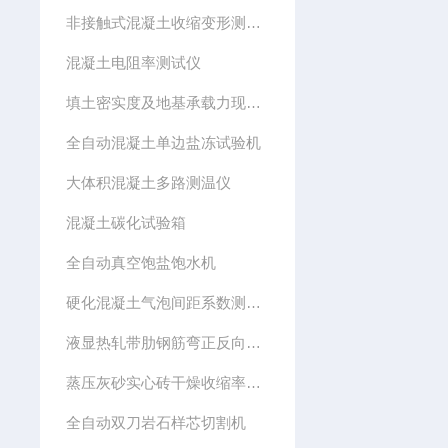
非接触式混凝土收缩变形测定仪
混凝土电阻率测试仪
填土密实度及地基承载力现场检测仪
全自动混凝土单边盐冻试验机
大体积混凝土多路测温仪
混凝土碳化试验箱
全自动真空饱盐饱水机
硬化混凝土气泡间距系数测定仪
液显热轧带肋钢筋弯正反向曲试验机
蒸压灰砂实心砖干燥收缩率快速试验仪装置
全自动双刀岩石样芯切割机