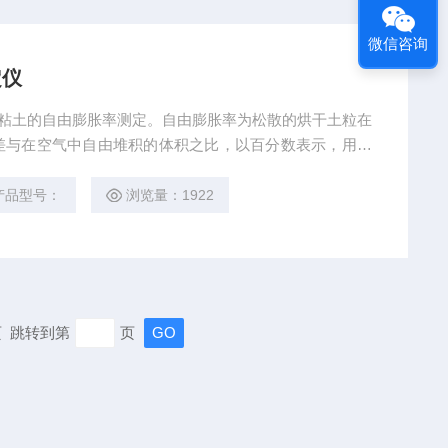
微信咨询
定仪
用于粘土的自由膨胀率测定。自由膨胀率为松散的烘干土粒在
差与在空气中自由堆积的体积之比，以百分数表示，用以
胀特征。
产品型号：
浏览量：1922
末页 跳转到第
页