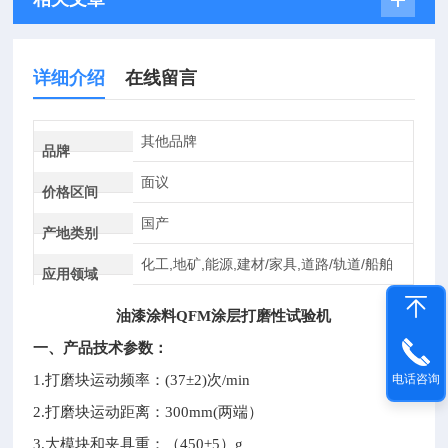
详细介绍
在线留言
其他品牌
品牌
面议
价格区间
国产
产地类别
化工,地矿,能源,建材/家具,道路/轨道/船舶
应用领域
油漆涂料
QFM
涂层打磨性试验机
一、产品技术参数：
1.
打磨块运动频率：
(37
±
2)
次
/min
电话咨询
2.
打磨块运动距离：
300mm(
两端）
3.
大模块和夹具重：（
450
±
5
）
g