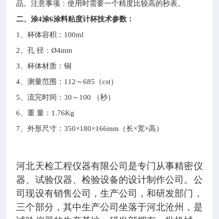
品。注意事项：使用时需要一个精度比较高的秒表。
二、
涂
4
涂
6
涂料粘度计杯
技术参数：
1
、杯体容积：
100ml
2
、孔 径：
Ø4mm
3
、杯体材质：铜
4
、测量范围：
112
～
685
（
cst
）
5
、流完时间：
30
～
100
（秒）
6
、重 量：
1.76Kg
7
、外形尺寸：
350
×
180
×
166mm
（长×宽×高）
河北天检工程仪器有限公司是专门从事精密仪
器、试验仪器、检验设备的设计制作公司。公
司现设有销售公司，生产公司，和研发部门，
三个部分，其中生产公司坐落于河北沧州，是