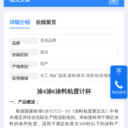
详细介绍
在线留言
其他品牌
品牌
面议
价格区间
国产
产地类别
化工,地矿,能源,建材/家具,道路/轨道/船舶
应用领域
涂
4
涂
6
涂料粘度计杯
电话咨询
一、产品概述：
根据国家标准
GB/T1723
－
93
《涂料粘度测定法》中有
关规定并结合实际生产情况制造的。本粘度杯用于测定涂
料的条件粘度，适用于测定粘度在
100
秒以下的涂料产