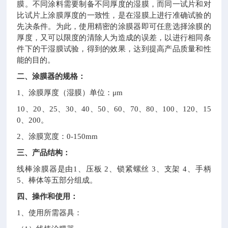
膜。不同涂料需要制备不同厚度的湿膜，而同一试片和对
比试片上涂膜厚度的一致性，是在湿膜上进行准确试验的
先决条件。为此，使用精密的涂膜器即可任意选择涂膜的
厚度，又可以限度的清除人为造成的误差，以进行相同条
件下的干湿膜试验，得到的效果，达到提高产品质量和性
能的目的。
二、涂膜器的规格：
1
、涂膜厚度（湿膜）单位：μ
m
10
、
20
、
25
、
30
、
40
、
50
、
60
、
70
、
80
、
100
、
120
、
15
0
、
200
。
2
、涂膜宽度：
0-150mm
三、产品结构：
线棒涂膜器是由
1
、压板
2
、锁紧螺丝
3
、支架
4
、手柄
5
、棒体等五部分组成。
四、操作和使用：
1
、使用所需器具：