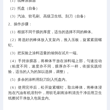
（
1
）线棒涂膜器
（
2
）托盘（自备）
（
3
）汽油、软毛刷、高级卫生纸、刮刀（自备）
2
、操作步骤：
（
1
）根据不同干膜的厚度，适当的选择不同的棒体。
（
2
）将选好的棒体放入支架内，推入压板，旋紧紧固螺
钉。
（
3
）把实验之涂料适量的倾倒在试片一端。
（
4
）手持涂膜器，将棒体平放在涂料端上部，匀速拉动
（粘度不同，速度亦不同，膜厚亦不一样，依据实践经
验，适当的人为的加以选择，调整）。
（
5
）多余的涂料用刮刀刮入托盘内。
（
6
）使用完毕后，松开旋紧螺钉，取出棒体，将棒体浸
泡在汽油有机溶剂中，用软毛刷将涂料清洗干净后用卫生
纸擦拭干净放入包装盒内。