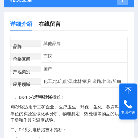
详细介绍
在线留言
其他品牌
品牌
面议
价格区间
国产
产地类别
化工,地矿,能源,建材/家具,道路/轨道/船舶
应用领域
一、
型
电砂浴
概述：
D
K-1.5/2
电砂浴适用于工矿企业、医疗卫生、环保、生化、教育科研等
电话咨询
单位的实验室做化学分析、物理测定，热处理等物品的烘培、
干燥和作其它温度试验。
二、
系列电砂浴技术指标：
DK