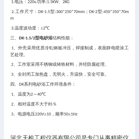
电压：
功率
、
1.
220v,
;1.5KW
2KG
工作尺寸：
型
；
型
2.
DK-1.5
:300*250*70mm
DK-2
:450*350*70m
m
温度波动度：±
℃
3.
2
三、
型
电砂浴
结构性能：
D
K-1.5/2
、外壳采用优质冷轧钢板冲压，焊接制成，表面静电喷涂工
1
艺处理。
、工作室采用不锈钢或铸铁材料，并经防腐处理。
2
、全封闭工加热盘，无明火，升温快，安全可靠。
3
四、
系列电砂浴工作环境条件：
DK
、温度为
～
℃
1
2
40
、相对温度不大于
％
2
85
、电源电压
±
，频率
±
3
220V
10
50
1Hz
河北天检工程仪器有限公司是专门从事精密仪