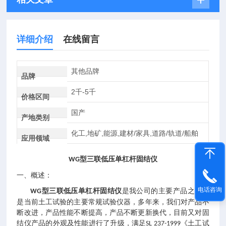
详细介绍
在线留言
其他品牌
品牌
2千-5千
价格区间
国产
产地类别
化工,地矿,能源,建材/家具,道路/轨道/船舶
应用领域
型
三联低压
单杠杆固结仪
WG
一、概述
：
电话咨询
型
三联低压
单杠杆固结仪
是我公司的主要产品之一，
WG
是当前土工试验的主要常规试验仪器，多年来，我们对产品不
断改进，产品性能不断提高，产品不断更新换代，目前又对固
结仪产品的外观及性能进行了升级，满足
《土工试
SL 237-1999