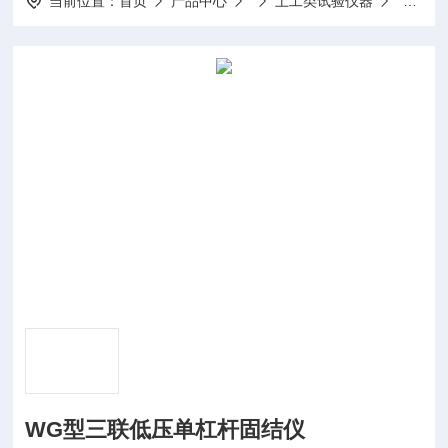
当前位置：
首页
产品中心
土工类试验仪器
WG型
WG型三联低压单杠杆固结仪