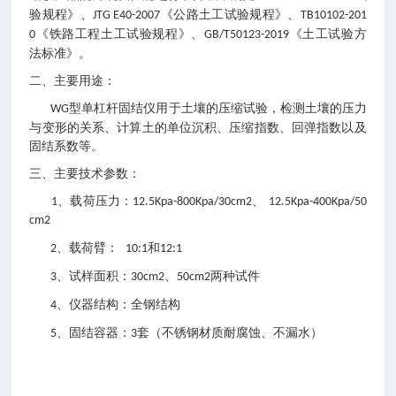
验规程》、
《公路土工试验规程》、
JTG E40-2007
TB10102-201
《铁路工程土工试验规程》、
《土工试验方
0
GB/T50123-2019
法标准》。
二、主要用途
：
型单杠杆固结仪用于土壤的压缩试验，检测土壤的压力
WG
与变形的关系、计算土的单位沉积、压缩指数、回弹指数以及
固结系数等。
三、主要技术参数
：
、载荷压力：
、
1
12.5Kpa-800Kpa/30cm2
12.5Kpa-400Kpa/50
cm2
、载荷臂：
和
2
10:1
12:1
、试样面积：
、
两种试件
3
30cm2
50cm2
、仪器结构：全钢结构
4
、固结容器：
套（不锈钢材质耐腐蚀、不漏水）
5
3