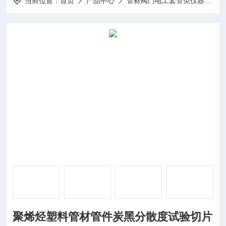
当前位置：
首页
产品中心
管材阀门电工套管类仪器
炭
聚烯烃塑料管材管件炭黑分散度试验切片