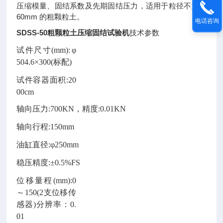
压缩模量、固结系数及先期固结压力，适用于粒径不大于
60mm 的粗颗粒土。
电话咨询
SDSS-50
粗颗粒土压缩固结试验机
技术参数
试件尺寸
(mm):
φ
504.6×300(标配)
试件容器面积
:20
00cm
轴向压力
:
7
00KN，精度:0.
0
1KN
轴向行程
:
1
50mm
油缸直径
:
φ250mm
稳压精度
:
±0.5%FS
位移量程
(mm):0
～150(2
支位移传
感器
)
分辨率：
0.
01