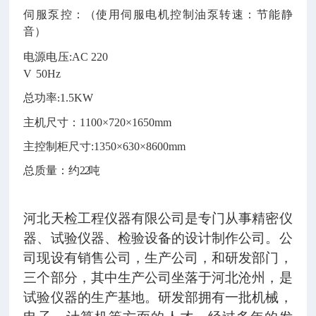
伺服泵控
：（
使用伺服电机控制油泵转速：节能静
音）
电源电压
:AC 220
V
50Hz
总功率
1.5KW
:
主机尺寸：
1100
×
720
×1
650
mm
主控制柜尺寸
:1350
×
630
×
860
0mm
总质量：约
2 .2 吨
河北天检工程仪器有限公司是专门从事精密仪
器、试验仪器、检验设备的设计制作公司。公
司现设有销售公司，生产公司，和研发部门，
三个部分，其中生产公司坐落于河北沧州，是
试验仪器的生产基地。研发部拥有一批机械，