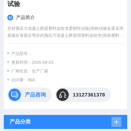
试验
产品简介
管材预应力混凝土桥梁塑料波纹管柔韧性试验(简称试验装置采用
塞规在有限次弯折的预应力混凝土桥梁用塑料波纹管(简称塑料波
纹管)的通过情况表征其柔韧性，适用于预应力混凝土桥梁用塑料
波纹管的柔韧性测试。装置采用全不锈钢材料组装制成。试验装
产品型号：
置按照弧形板弯曲半径的不同，分为R1500和R1800两种规格。
更新时间：2026-08-03
厂商性质：生产厂家
访问量：868
产品咨询
13127361378
产品分类