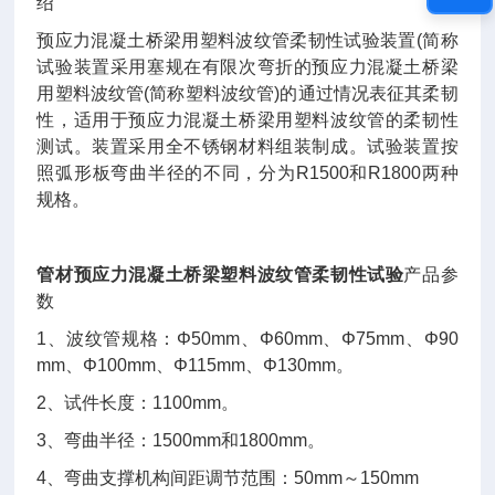
绍
预应力混凝土桥梁用塑料波纹管柔韧性试验装置
(
简称
试验装置采用塞规在有限次弯折的预应力混凝土桥梁
用塑料波纹管
(
简称塑料波纹管
)
的通过情况表征其柔韧
性，适用于预应力混凝土桥梁用塑料波纹管的柔韧性
测试。装置采用全不锈钢材料组装制成。试验装置按
照弧形板弯曲半径的不同，分为
R1500
和
R1800
两种
规格。
管材预应力混凝土桥梁塑料波纹管柔韧性试验
产品参
数
1
、波纹管规格：
Φ50mm
、
Φ60mm
、
Φ75mm
、
Φ90
mm
、
Φ100mm
、
Φ115mm
、
Φ130mm
。
2
、试件长度：
1100mm
。
3
、弯曲半径：
1500mm
和
1800mm
。
4
、弯曲支撑机构间距调节范围：
50mm
～
150mm