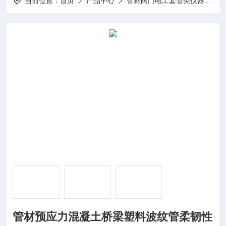
当前位置：
首页
产品中心
管材阀门电工套管类仪器
波
管材预应力混凝土桥梁塑料波纹管柔韧性