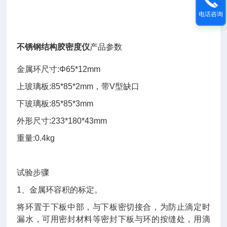
电话咨询
不锈钢
结构胶密度仪
产品参数
金属环尺寸
:Φ65*12mm
上玻璃板
:85*85*2mm
，带
V
型缺口
下玻璃板
:85*85*3mm
外形尺寸
:233*180*43mm
重量
:0.4kg
试验步骤
1
、金属环容积的标定。
将环置于下板中部，与下板密切接合，为防止滴定时
漏水，可用密封材料等密封下板与环的按缝处，用滴