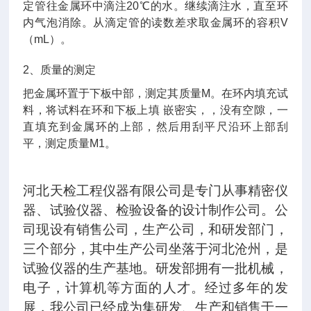
定管往金属环中滴注
20
℃的水。继续滴注水，直至环
内气泡消除。从滴定管的读数差求取金属环的容积
V
（
mL
）。
2
、质量的测定
把金属环置于下板中部，测定其质量
M
。在环内填充试
料，将试料在环和下板上填 嵌密实，，没有空隙，一
直填充到金属环的上部，然后用刮平尺沿环上部刮
平，测定质量
M1
。
河北天检工程仪器有限公司是专门从事精密仪
器、试验仪器、检验设备的设计制作公司。公
司现设有销售公司，生产公司，和研发部门，
三个部分，其中生产公司坐落于河北沧州，是
试验仪器的生产基地。研发部拥有一批机械，
电子，计算机等方面的人才。经过多年的发
展，我公司已经成为集研发、生产和销售于一