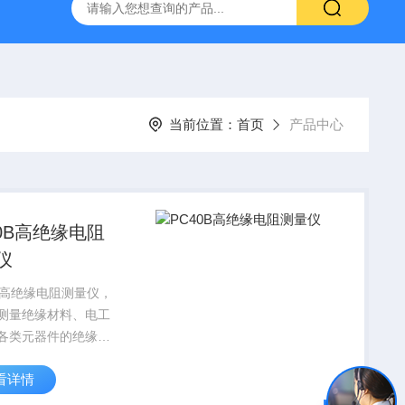
吸水率测定仪
CLD型混凝土全自动低温慢速冻融试验机
当前位置：
首页
产品中心
40B高绝缘电阻
仪
0B高绝缘电阻测量仪，
测量绝缘材料、电工
各类元器件的绝缘电
恒温水浴配套后，还
看详情
在不同温度下的塑料
缆(无屏蔽层)的绝缘