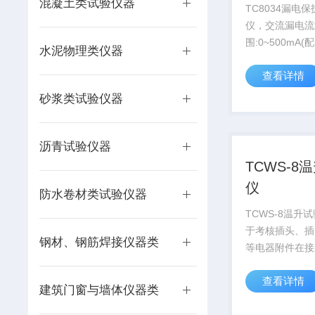
混凝土类试验仪器
TC8034漏电
仪，交流漏电流
围:0~500mA(
水泥物理类仪器
体)；可调交流
查看详情
范围:5~100、1
200~300mA
砂浆类试验仪器
量范围:0~450V
沥青试验仪器
TCWS-8
仪
防水卷材类试验仪器
TCWS-8温升
于考核插头、插
钢材、钢筋焊接仪器类
等电器附件在接
时其表面发热情
查看详情
设计优良，具有
建筑门窗与墙体仪器类
外型美观，体积