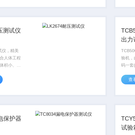
mm...
电阻。
高，性
等...
耐压测试仪
TCB
出力
测试仪，精美
TCB5
合人体工程
验机，
体积小、便
码一套(
1+主砝
查
36N-
合而成
漏电保护器
TCY
试验