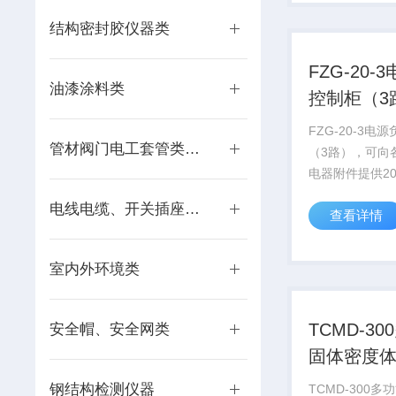
理测量精度高，
单方便等优点
结构密封胶仪器类
FZG-20-
油漆涂料类
控制柜（3
FZG-20-3电
管材阀门电工套管类仪器
（3路），可向
电器附件提供2
验负载，并可广
电线电缆、开关插座类仪器
查看详情
家用电器的试验
室内外环境类
TCMD-3
安全帽、安全网类
固体密度
仪
钢结构检测仪器
TCMD-300