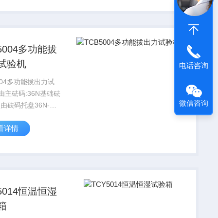
该仪器具有测量精度
能稳定，操作简便
5004多功能拔
试验机
电话咨询
004多功能拔出力试
由主砝码:36N基础砝
微信咨询
由砝码托盘36N-
码36N-2+夹紧装置
看详情
3+试验插头座36N-4组
)
5014恒温恒湿
箱