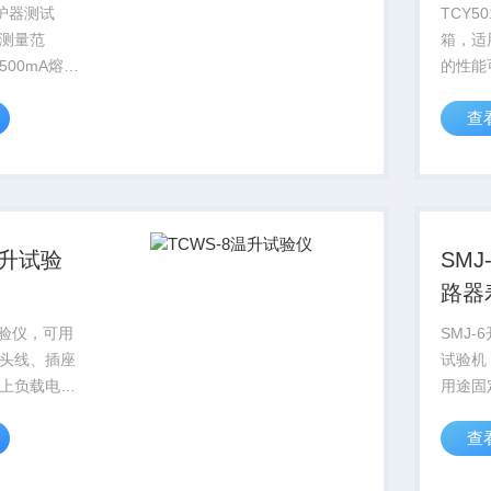
保护器测试
TCY5
测量范
箱，适
配500mA熔断
的性能
漏电流测量
机具有
查
00~200、
围，可
；交流电压测
低温及
；分断时...
温升试验
SM
路器
试验仪，可用
SMJ
头线、插座
试验机
上负载电流
用途固
况。该设备
进行通
查
多点测量，
命测试
小，布局合
似用途