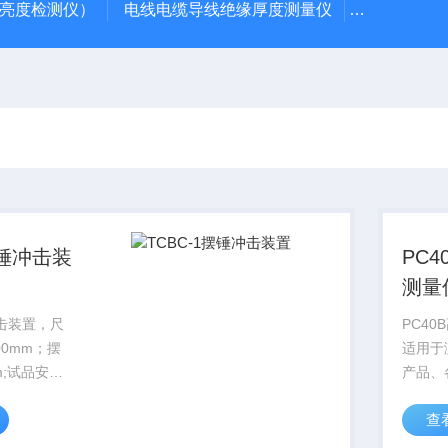
光亮度检测仪）
电线电缆导线绝缘厚度测量仪
陶瓷砖真空
摆锤冲击装
PC
测量
冲击装置，尺
PC4
700mm；摆
适用于
m;试品安装
产品、
移及60度；
阻；与
查
质
能测量
;150g跌落高
电线电