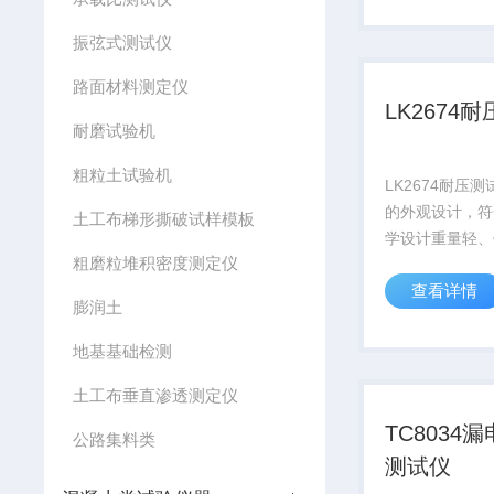
度:100mm、150
振弦式测试仪
路面材料测定仪
LK2674
耐磨试验机
粗粒土试验机
LK2674耐压
的外观设计，符
土工布梯形撕破试样模板
学设计重量轻、
粗磨粒堆积密度测定仪
于携带。
查看详情
膨润土
地基基础检测
土工布垂直渗透测定仪
TC8034
公路集料类
测试仪