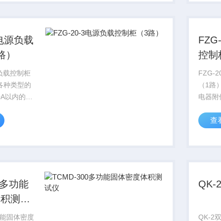
使用维修简
和正常
3电源负载
FZG
路）
控制
源负载控制柜
FZG-
各种类型的
（1路
0A以内的试
电器附
泛用作其他
验负载
查
负载。
家用电
00多功能
QK
体积测试
多功能固体密度
QK-