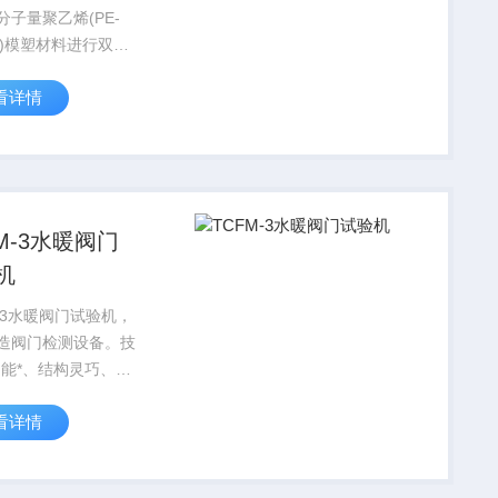
分子量聚乙烯(PE-
W)模塑材料进行双缺
。以便于进行简支梁
看详情
冲击强度测定。其与
冲击试验机配合使
E-UIIMW模塑材料
双缺口冲击强度的...
FM-3水暖阀门
机
M-3水暖阀门试验机，
造阀门检测设备。技
功能*、结构灵巧、使
，适合各类高、中、
看详情
门及丝扣阀的密封强
能的试验和水暖检