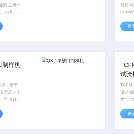
配件主机一
对超高
、水槽一
UHM
一个、镊子
口制样
查
、防风罩一
双缺口
00g校准
简支梁
架一个、不
用，完成
说明书一
简支梁
缺口制样机
TC
试验
样机，用于
TCF
支梁式冲击
设计制
，可供科研
术*、
、非金属材
用方便
查
相关质检机
低压阀
口试样，是
度等性
操作方便，
测。