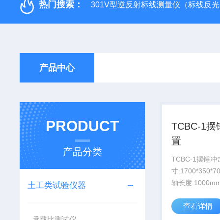
热门搜索：
301V型逆反射标线测量仪（标线反
产品中心
PRODUCT
TCBC-1
置
产品分类
TCBC-1摆锤
寸:1700*350*
轴长度:1000m
土工类试验仪器
座可前后左右平
查看详情
角移动冲击元件
量:150g/250g
承载比测试仪