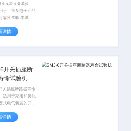
014恒温恒湿试验
用于工业及电子产品
可靠性试验,本试验
较大的温度控制范
看详情
有效的对产品进行高
湿热(恒定)试验。
J-6开关插座断
寿命试验机
-6开关插座断路器寿命
，适用于家用和类似
定式电气装置的开关
断能力和正常操作寿
看详情
，也适用于家用和类
插头插座的分断容量