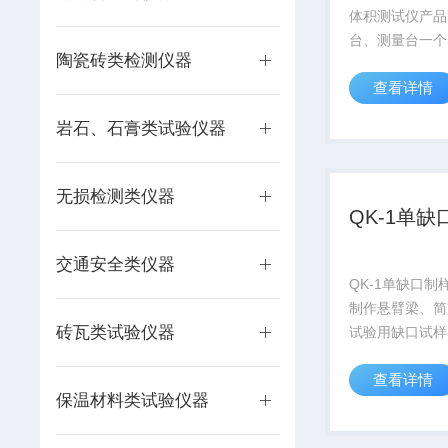
体积测试仪产品
台、测量台一个
陶瓷砖类检测仪器
个、电源适配器
查看详情
一个,量杯一只
组、吸管一根、1
岩石、石膏类试验仪器
砝码一个、抗浮
锈钢网球一个、
本、...
无损检测类仪器
QK-1单
交通安全类仪器
QK-1单缺口制
制作悬臂梁、简
砖瓦类试验仪器
试验用缺口试样
机关、大专院校
查看详情
料生产厂商以及
保温材料类试验仪器
构等单位制作缺
一种结构简单、